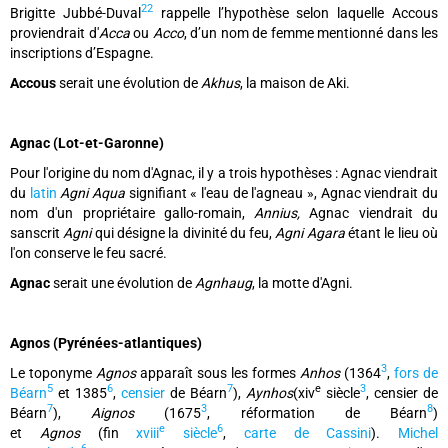
22
Brigitte Jubbé-Duval
rappelle l’hypothèse selon laquelle Accous
proviendrait d'
Acca
ou
Acco
, d’un nom de femme mentionné dans les
inscriptions d’Espagne.
Accous
serait une évolution de
Akhus
, la maison de Aki.
Agnac (Lot-et-Garonne)
Pour l'origine du nom d'Agnac, il y a trois hypothèses : Agnac viendrait
du
latin
Agni Aqua
signifiant « l'eau de l'agneau », Agnac viendrait du
nom d'un propriétaire gallo-romain,
Annius,
Agnac viendrait du
sanscrit
Agni
qui désigne la divinité du feu,
Agni Agara
étant le lieu où
l'on conserve le feu sacré.
Agnac
serait une évolution de
Agnhaug
, la motte d'Agni.
Agnos (Pyrénées-atlantiques)
3
Le toponyme
Agnos
apparaît sous les formes
Anhos
(1364
,
fors de
5
6
7
e
3
Béarn
et 1385
,
censier
de Béarn
),
Aynhos
(xiv
siècle
, censier de
7
3
8
Béarn
),
Aignos
(1675
, réformation de Béarn
)
e
6
et
Agnos
(fin
xviii
siècle
,
carte de Cassini
).
Michel