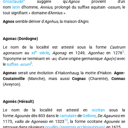
6
Grosclaude
suggère qu'
Agnos
provient d'un
nom
latin
d'homme,
Annius
, prolongé du suffixe aquitain
-ossum
, le
tout signifiant « domaine d'Annius ».
Agnos
semble dériver d'
Agnhus,
la maison d'Agni.
Agonac (Dordogne)
Le nom de la localité est attesté sous la forme
Castrum
e
5
agonacum
au
xii
siècle
,
Agonag
en 1249,
Agonhac
en 1276
.
Toponyme se terminant en
-ac
, d'une origine germanique
Ago(n)
avec
5
le
suffixe
-acum
.
Agonac
serait une évolution d'
Hakonhaug
, la motte d'Hakon.
Agon-
Coutainville
(Manche), mais aussi
Cognac
(Charente),
Connac
(Aveyron).
Agonès (Hérault)
Le nom de la localité est attesté en
occitan
sous la
forme
Agounès
dès 803 dans le
cartulaire
de
Gellone
,
De Agaunico
en
10
1173,
vallis de Agonesio
en 1323
, la forme occitane
Agounès
se
retrouve dans plusieurs
pouillés (registres ecclésiastiques)
en 1625.