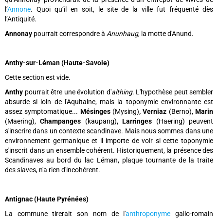
l’
Annone
. Quoi qu’il en soit, le site de la ville fut fréquenté dès
l’Antiquité.
Annonay
pourrait correspondre à
Anunhaug
, la motte d'Anund.
Anthy-sur-Léman (Haute-Savoie)
Cette section est vide.
Anthy
pourrait être une évolution d'
althing
. L'hypothèse peut sembler
absurde si loin de l'Aquitaine, mais la toponymie environnante est
assez symptomatique...
Mésinges
(Mysing)
, Verniaz
(Berno),
Marin
(Maering),
Champanges
(kaupang)
, Larringes
(Haering) peuvent
s'inscrire dans un contexte scandinave. Mais nous sommes dans une
environnement germanique et il importe de voir si cette toponymie
s'inscrit dans un ensemble cohérent. Historiquement, la présence des
Scandinaves au bord du lac Léman, plaque tournante de la traite
des slaves, n'a rien d'incohérent.
Antignac (Haute Pyrénées)
La commune tirerait son nom de l'
anthroponyme
gallo-romain