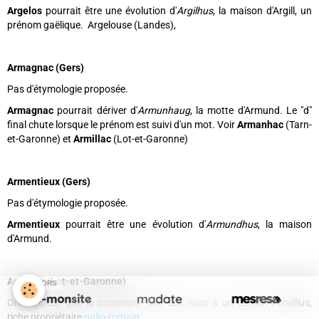
Argelos
pourrait être une évolution d'
Argilhus
, la maison d'Argill, un
prénom gaëlique. Argelouse (Landes),
Armagnac (Gers)
Pas d'étymologie proposée.
Armagnac
pourrait dériver d'
Armunhaug
, la motte d'Armund. Le "d"
final chute lorsque le prénom est suivi d'un mot. Voir
Armanhac
(Tarn-
et-Garonne) et
Armillac
(Lot-et-Garonne)
Armentieux (Gers)
Pas d'étymologie proposée.
Armentieux
pourrait être une évolution d'
Armundhus
, la maison
d'Armund.
Armillac (Lot-et-Garonne)
SPONSORS
On suppose que la commune doit son nom à un certain Armillius,
riche propriétaire
gallo-romain
.