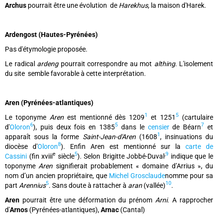
Archus
pourrait être une évolution de
Harekhus
, la maison d'Harek.
Ardengost (Hautes-Pyrénées)
Pas d'étymologie proposée.
Le radical
ardeng
pourrait correspondre au mot
althing
. L'isolement
du site semble favorable à cette interprétation.
Aren (Pyrénées-atlantiques)
1
5
Le toponyme
Aren
est mentionné dès 1209
et 1251
(cartulaire
6
5
7
d'
Oloron
), puis deux fois en 1385
dans le
censier
de Béarn
et
1
apparaît sous la forme
Saint-Jean-d'Aren
(1608
, insinuations du
8
diocèse d'
Oloron
). Enfin Aren est mentionné sur la
carte de
e
5
,
9
Cassini
(fin xviii
siècle
). Selon Brigitte Jobbé-Duval
indique que le
toponyme
Aren
signifierait probablement « domaine d’Arrius », du
nom d’un ancien propriétaire, que
Michel Grosclaude
nomme pour sa
5
10
part
Arennius
. Sans doute à rattacher à
aran
(vallée)
.
Aren
pourrait être une déformation du prénom
Arni
. A rapprocher
d'
Arnos
(Pyrénées-atlantiques),
Arnac
(Cantal)