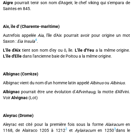
Aigre
pourrait tenir son nom d'Asgeir, le chef viking qui s'empara de
Saintes en 845.
Aix, île d' (Charente-maritime)
Autrefois appelée
Aia
, l'île d'Aix pourrait avoir pour origine un mot
4
Saxon :
Eia Insula
.
L'île d'Aix
tient son nom d'ey ou ö, île.
L'île d'Yeu
a la même origine.
L'île d'Elle
dans l'ancienne baie de Poitou a la même origine.
Albignac (Corrèze)
Albignac vient du nom d'un homme latin appelé
Albinus
ou
Albinius
.
Albignac
pourrait être une évolution d'
Alfvinhaug
, la motte d'Alfvini.
Voir
Alvignac
(Lot)
Aleyrac (Drome)
Aleyrac est cité pour la première fois sous la forme
Alairacum
en
2
3
1168, de Alairaco 1205 à 1212
et
Aylairacum
en 1250
dans le