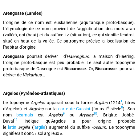
Arengosse (Landes)
L'origine de ce nom est euskarienne (aquitanique proto-basque).
L'étymologie de ce nom provient de l'agglutination des mots aran
(vallée), goi (haut) et du suffixe itz (situation), ce qui signifie l'endroit
situé en haut de la vallée. Ce patronyme précise la localisation de
l'habitat d'origine.
Arengosse
pourrait dériver d'
Haeringhus
, la maison d'Haering.
L'origine proto-basque est peu probable. Le seul autre toponyme
proto-basque de Gascogne est
Biscarosse.
Or,
Biscarosse
pourrait
dériver de
Viskarhus
...
Argelos (Pyrénées-atlantiques)
1
Le toponyme
Argelos
apparaît sous la forme
Argilos
(1214
, titres
e
8
d'Argelos) et
Argelos
sur la
carte de Cassini
(fin xviii
siècle
). Son
9
10
nom
béarnais
est
Argelòs
ou
Aryelos
. Brigitte Jobbé-
11
Duval
indique qu’Argelos a pour origine probable
le
latin
argilla
(’
argile
’) augmenté du suffixe
-ossum
. Le toponyme
signifierait donc « sol argileux ».