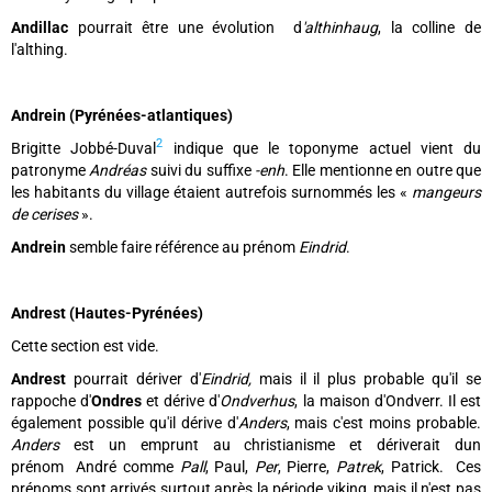
Andillac
pourrait être une évolution d
'althinhaug
, la colline de
l'althing.
Andrein (Pyrénées-atlantiques)
2
Brigitte Jobbé-Duval
indique que le toponyme actuel vient du
patronyme
Andréas
suivi du suffixe
-enh
. Elle mentionne en outre que
les habitants du village étaient autrefois surnommés les «
mangeurs
de cerises
».
Andrein
semble faire référence au prénom
Eindrid
.
Andrest (Hautes-Pyrénées)
Cette section est vide.
Andrest
pourrait dériver d'
Eindrid,
mais il il plus probable qu'il se
rappoche d'
Ondres
et dérive d'
Ondverhus
, la maison d'Ondverr. Il est
également possible qu'il dérive d'
Anders
, mais c'est moins probable.
Anders
est un emprunt au christianisme et dériverait dun
prénom André comme
Pall
, Paul,
Per
, Pierre,
Patrek
, Patrick. Ces
prénoms sont arrivés surtout après la période viking, mais il n'est pas