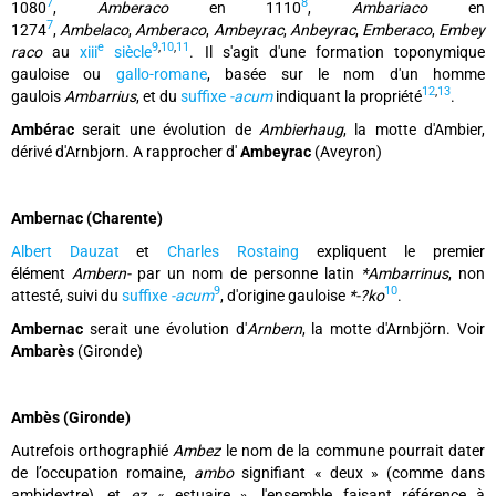
7
8
1080
,
Amberaco
en 1110
,
Ambariaco
en
7
1274
,
Ambelaco
,
Amberaco
,
Ambeyrac
,
Anbeyrac
,
Emberaco
,
Embey
e
9
,
10
,
11
raco
au
xiii
siècle
. Il s'agit d'une formation toponymique
gauloise ou
gallo-romane
, basée sur le nom d'un homme
12
,
13
gaulois
Ambarrius
, et du
suffixe
-acum
indiquant la propriété
.
Ambérac
serait une évolution de
Ambierhaug
, la motte d'Ambier,
dérivé d'Arnbjorn. A rapprocher d'
Ambeyrac
(Aveyron)
Ambernac (Charente)
Albert Dauzat
et
Charles Rostaing
expliquent le premier
élément
Ambern-
par un nom de personne latin
*Ambarrinus
, non
9
10
attesté, suivi du
suffixe
-acum
, d'origine gauloise
*-?ko
.
Ambernac
serait une évolution d'
Arnbern
, la motte d'Arnbjörn. Voir
Ambarès
(Gironde)
Ambès (Gironde)
Autrefois orthographié
Ambez
le nom de la commune pourrait dater
de l’occupation romaine,
ambo
signifiant « deux » (comme dans
ambidextre), et
ez
« estuaire », l'ensemble faisant référence à