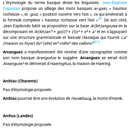
L’étymologie du terme basque divise les linguistes.
Jean-Baptiste
Orpustan
propose un alliage des mots basques
ar-gain
, « hauteur
rocheuse », et
-goiz
, « position ouverte vers l'est », ce qui amènerait à
30
la formule complexe « hauteur rocheuse vers l'est »
. De son côté,
Jean Espilondo bâtit sa proposition sur la base
Ar(kh)angozea
en la
décomposant en
Ar(kh)an?
+
go(i)?
+
(t)z³
+
e²
+
a¹
et en s’appuyant
sur une structure grammaticale et lexicale classique qui fournit
La¹
JE 5
(maison ou foyer) du² (site) en³ crête? des vallons?
.
Arcangues
a manifestement été victime d'une cacographie comme
son nom basque
Arangoitze
le suggère.
Arcangues
se serait écrit
Areangues*
et dériverait d'
Haeringhus
, la maison de Haering.
Archiac (Charente)
Pas d'étymologie proposée.
Archiac
pourrait être une évolution de
Harekhaug
, la motte d'Harek.
Archus (Landes)
Pas d'étymologie proposée.