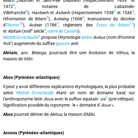
Béarn
),
Abithen
et
Sent-Pee d'Abitehn
(respectivement 1439
et
4
1472
, notaires de Labastide-
8
4
4
Villefranche
),
Havitenh
et
Avitenh
(respectivement 1538
et 1546
,
9
4
réformation de Béarn
),
Aviteing
(1608
, insinuations du diocèse
10
4
11
d'
Oloron
),
Avitein
(1786
, règlement des
États de Béarn
)
e
6
et
Abitain
(xviii
siècle
,
carte de Cassini
).
6
Michel Grosclaude
propose l'étymologie
latine
Avitus
(nom d'homme
'Avit') augmentée du suffixe
gascon
enh
.
Abitain
,
anc. Bitengs,
pourrauit être une évolution de
Vithus
, la
maison de Vithi.
Abos (Pyrénées-atlantiques)
Il peut y avoir différentes explications étymologiques, la plus probable
selon
Michel Grosclaude
étant un nom de domaine basé sur
5
l'anthroponyme latin
Avus
avec le suffixe aquitain
-os
(pré-celtique).
Signification possible du toponyme : le « domaine d'
Avus
».
Abos
pourrait dériver de
Abhus
, la maison d'Abbi.
Accous (Pyrénées-atlantiques)