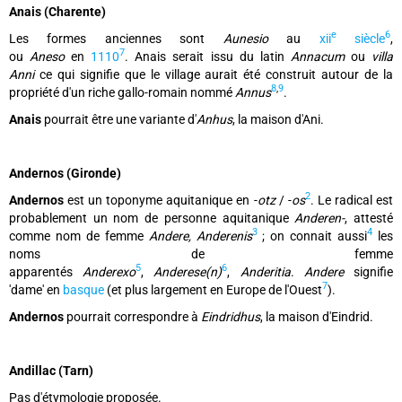
Anais (Charente)
e
6
Les formes anciennes sont
Aunesio
au
xii
siècle
,
7
ou
Aneso
en
1110
. Anais serait issu du latin
Annacum
ou
villa
Anni
ce qui signifie que le village aurait été construit autour de la
8
,
9
propriété d'un riche gallo-romain nommé
Annus
.
Anais
pourrait être une variante d'
Anhus
, la maison d'Ani.
Andernos (Gironde)
2
Andernos
est un toponyme aquitanique en -
otz
/ -
os
. Le radical est
probablement un nom de personne aquitanique
Anderen-
, attesté
3
4
comme nom de femme
Andere, Anderenis
; on connait aussi
les
noms de femme
5
6
apparentés
Anderexo
,
Anderese(n)
,
Anderitia
.
Andere
signifie
7
'dame' en
basque
(et plus largement en Europe de l'Ouest
).
Andernos
pourrait correspondre à
Eindridhus
, la maison d'Eindrid.
Andillac (Tarn)
Pas d'étymologie proposée.