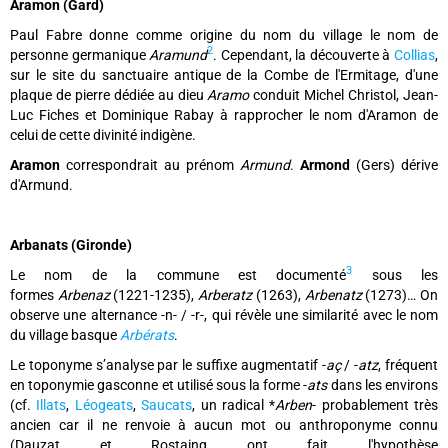
Aramon (Gard)
Paul Fabre donne comme origine du nom du village le nom de
2
personne germanique
Aramund
. Cependant, la découverte à
Collias
,
sur le site du sanctuaire antique de la Combe de l'Ermitage, d'une
plaque de pierre dédiée au dieu
Aramo
conduit Michel Christol, Jean-
Luc Fiches et Dominique Rabay à rapprocher le nom d'Aramon de
celui de cette divinité indigène.
Aramon
correspondrait au prénom
Armund
.
Armond
(Gers) dérive
d'Armund.
Arbanats (Gironde)
3
Le nom de la commune est documenté
sous les
formes
Arbenaz
(1221-1235),
Arberatz
(1263),
Arbenatz
(1273)… On
observe une alternance -n- / -r-, qui révèle une similarité avec le nom
du village basque
Arbérats
.
Le toponyme s’analyse par le suffixe augmentatif -
aç
/ -
atz
, fréquent
en toponymie gasconne et utilisé sous la forme -
ats
dans les environs
(cf.
Illats
,
Léogeats
,
Saucats
, un radical *
Arben
- probablement très
ancien car il ne renvoie à aucun mot ou anthroponyme connu
(Dauzat et Rostaing ont fait l'hypothèse