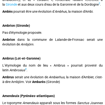
2
la
Gironde
et aux deux cours d'eau de la Garonne et de la Dordogne
.
Ambès
pourrait être une évolution d'
Ambhu
s, la maison d'Ambi.
Ambrion (Gironde)
Pas d'étymologie proposée.
Ambrion
dans la commune de Lalande-de-Fronsac serait une
évolution de
Arnbjörn.
Ambrus (Lot-et-Garonne)
L’étymologie du nom de lieu « Ambrus » pourrait provenir du
4
latin
Ambrosius
.
Ambrus
serait une évolution de
Ambierhus
, la maison d'Ambier, c'est-
à-dire Arnbjörn. Voir
Ambarès
(Gironde)
Amendeuix (Pyrénées-atlantiques)
Le toponyme
Amendeuix
apparaît sous les formes
Sanctus Joannes