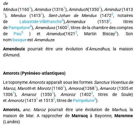
de
1
1
1
Mindus
(1160
),
Amindux
(1316
),
Aminduch
(1350
),
Aminduz
(1413
1
1
2
),
Mendux
(1413
),
Sent-Johan de Mendux
(1472
, notaires
3
2
de
Labastide-Villefranche
),
Armendux
(1513
, titres
4
2
de
Pampelune
),
Amenduxs
(1600
, titres de la chambre des comptes
5
2
6
de
Pau
) et
Amendux
(1621
, Martin Biscay
). Son
nom
basque
est
Amenduze
.
Amendeuix
pourrait être une évolution d'
Amundhus
, la maison
d'Amund.
Amorots (Pyrénées-atlantiques)
Le toponyme
Amorots
apparaît sous les formes
Sanctus Vicentius de
1
1
Maroz
,
Maroth
et
Morotz
(1160
),
Amoros
(1268
),
Amarotz
(1305 et
1
1
2
1306
),
Amaroz
(1350
),
Amoroz
(1402
, titres de Soule)
1
2
3
et
Amorotz
(1413
et 1513
, titres de
Pampelune
).
Amorots,
anc. Maroz
pourrait être une évolution de
Marhus
, la
maison de Mar. A rapprocher de
Marracq
à Bayonne,
Maremne
(Landes)