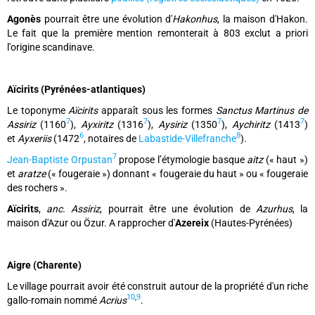
Agonès
pourrait être une évolution d'
Hakonhus
, la maison d'Hakon.
Le fait que la première mention remonterait à 803 exclut a priori
l'origine scandinave.
Aïcirits (Pyrénées-atlantiques)
Le toponyme
Aïcirits
apparaît sous les formes
Sanctus Martinus de
7
7
7
7
Assiriz
(1160
),
Ayxiritz
(1316
),
Aysiriz
(1350
),
Aychiritz
(1413
)
6
8
et
Ayxeriis
(1472
, notaires de
Labastide-Villefranche
).
7
Jean-Baptiste Orpustan
propose l’étymologie basque
aitz
(« haut »)
et
aratze
(« fougeraie ») donnant « fougeraie du haut » ou « fougeraie
des rochers ».
Aïcirits
,
anc. Assiriz
, pourrait être une évolution de
Azurhus
, la
maison d'Azur ou Özur. A rapprocher d'
Azereix
(Hautes-Pyrénées)
Aigre (Charente)
Le village pourrait avoir été construit autour de la propriété d'un riche
10
,
9
gallo-romain nommé
Acrius
.