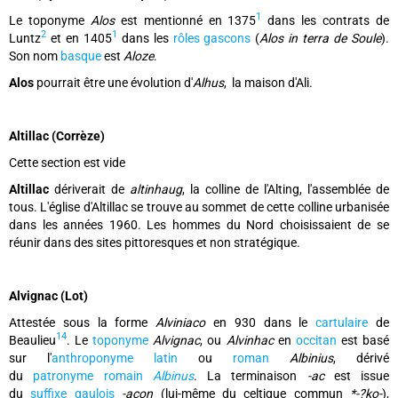
1
Le toponyme
Alos
est mentionné en 1375
dans les contrats de
2
1
Luntz
et en 1405
dans les
rôles gascons
(
Alos in terra de Soule
).
Son nom
basque
est
Aloze
.
Alos
pourrait être une évolution d'
Alhus
, la maison d'Ali.
Altillac (Corrèze)
Cette section est vide
Altillac
dériverait de
altinhaug
, la colline de l'Alting, l'assemblée de
tous. L'église d'Altillac se trouve au sommet de cette colline urbanisée
dans les années 1960. Les hommes du Nord choisissaient de se
réunir dans des sites pittoresques et non stratégique.
Alvignac (Lot)
Attestée sous la forme
Alviniaco
en 930 dans le
cartulaire
de
14
Beaulieu
. Le
toponyme
Alvignac
, ou
Alvinhac
en
occitan
est basé
sur l'
anthroponyme
latin
ou
roman
Albinius
, dérivé
du
patronyme
romain
Albinus
. La terminaison
-ac
est issue
du
suffixe
gaulois
-acon
(lui-même du celtique commun
*-?ko-
),