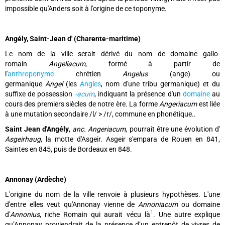
impossible qu'Anders soit à l'origine de ce toponyme.
Angély, Saint-Jean d' (Charente-maritime)
Le nom de la ville serait dérivé du nom de domaine gallo-
romain
Angeliacum
, formé à partir de
l'
anthroponyme
chrétien
Angelus
(ange) ou
germanique
Angel
(les
Angles
, nom d'une tribu germanique) et du
suffixe de possession
-acum
, indiquant la présence d'un
domaine
au
cours des premiers siècles de notre ère. La forme
Angeriacum
est liée
à une mutation secondaire /l/ > /r/, commune en phonétique..
Saint Jean d'Angély
,
anc. Angeriacum
, pourrait être une évolution d'
Asgeirhaug
, la motte d'Asgeir. Asgeir s'empara de Rouen en 841,
Saintes en 845, puis de Bordeaux en 848.
Annonay (Ardèche)
L'origine du nom de la ville renvoie à plusieurs hypothèses. L'une
d'entre elles veut qu'Annonay vienne de
Annoniacum
ou domaine
1
d'
Annonius
, riche Romain qui aurait vécu là
. Une autre explique
qu’Annonay proviendrait de la présence d’un entrepôt de vivres de