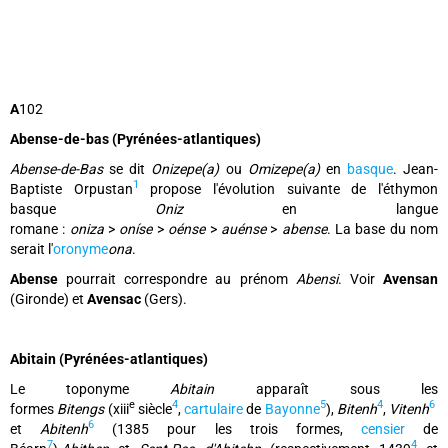
A
102
Abense-de-bas (Pyrénées-atlantiques)
Abense-de-Bas
se dit
Onizepe(a)
ou
Omizepe(a)
en
basque
. Jean-
1
Baptiste Orpustan
propose l'évolution suivante de l'éthymon
basque
Oniz
en langue
romane :
oniza
>
oníse
>
oénse
>
auénse
>
abense
. La base du nom
serait l'
oronyme
ona
.
Abense
pourrait correspondre au prénom
Abensi
. Voir
Avensan
(Gironde) et
Avensac
(Gers).
Abitain (Pyrénées-atlantiques)
Le toponyme
Abitain
apparaît sous les
e
4
5
4
6
formes
Bitengs
(xiii
siècle
,
cartulaire
de
Bayonne
),
Bitenh
,
Vitenh
6
et
Abitenh
(1385 pour les trois formes,
censier
de
7
4