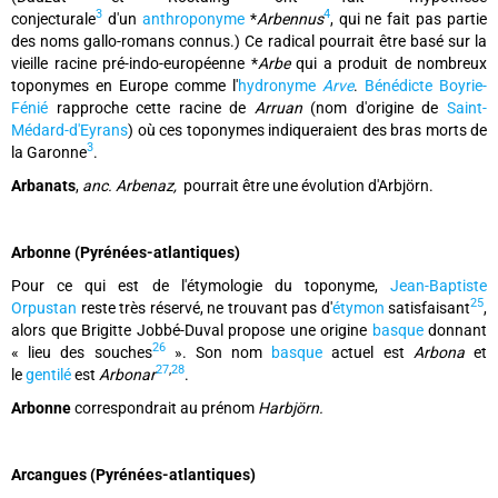
3
4
conjecturale
d'un
anthroponyme
*
Arbennus
, qui ne fait pas partie
des noms gallo-romans connus.) Ce radical pourrait être basé sur la
vieille racine pré-indo-européenne *
Arbe
qui a produit de nombreux
toponymes en Europe comme l'
hydronyme
Arve
.
Bénédicte Boyrie-
Fénié
rapproche cette racine de
Arruan
(nom d'origine de
Saint-
Médard-d'Eyrans
) où ces toponymes indiqueraient des bras morts de
3
la Garonne
.
Arbanats
,
anc. Arbenaz,
pourrait être une évolution d'Arbjörn.
Arbonne (Pyrénées-atlantiques)
Pour ce qui est de l'étymologie du toponyme,
Jean-Baptiste
25
Orpustan
reste très réservé, ne trouvant pas d'
étymon
satisfaisant
,
alors que Brigitte Jobbé-Duval propose une origine
basque
donnant
26
« lieu des souches
». Son nom
basque
actuel est
Arbona
et
27
,
28
le
gentilé
est
Arbonar
.
Arbonne
correspondrait au prénom
Harbjörn.
Arcangues (Pyrénées-atlantiques)