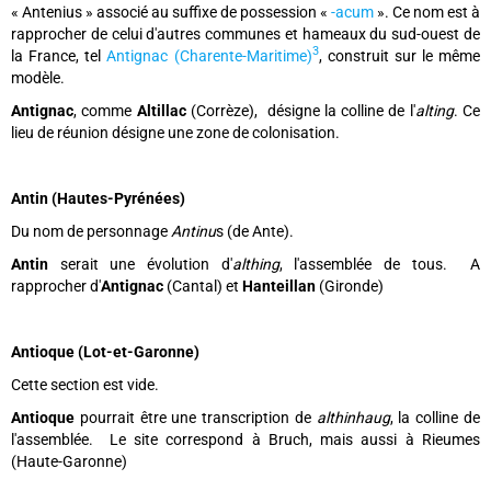
« Antenius » associé au suffixe de possession «
-acum
». Ce nom est à
rapprocher de celui d'autres communes et hameaux du sud-ouest de
3
la France, tel
Antignac (Charente-Maritime)
, construit sur le même
modèle.
Antignac
, comme
Altillac
(Corrèze), désigne la colline de l'
alting
. Ce
lieu de réunion désigne une zone de colonisation.
Antin (Hautes-Pyrénées)
Du nom de personnage
Antinu
s (de Ante).
Antin
serait une évolution d'
althing
, l'assemblée de tous. A
rapprocher d'
Antignac
(Cantal) et
Hanteillan
(Gironde)
Antioque (Lot-et-Garonne)
Cette section est vide.
Antioque
pourrait être une transcription de
althinhaug
, la colline de
l'assemblée. Le site correspond à Bruch, mais aussi à Rieumes
(Haute-Garonne)